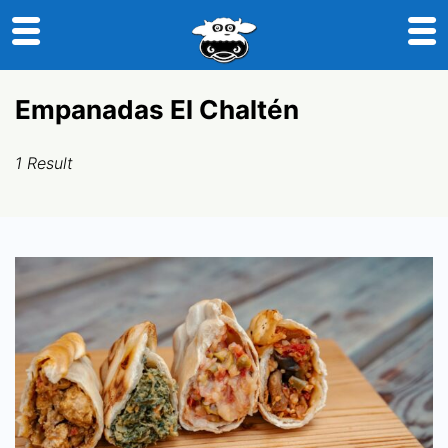
Skip
Empanadas El Chaltén
to
content
1 Result