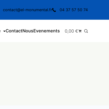
contact@el-monumental.fr
04 37 57 50 74
e
Contact
Nous
Evenements
0,00
€