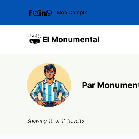
Skip
Mon Compte
to
content
El Monumental
Par Monument
Showing 10 of 11 Results