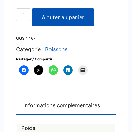
quantité
Ajouter au panier
de
Postobon
UGS :
467
Uva
x
Catégorie :
Boissons
300
Partager / Compartir :
ml
Informations complémentaires
Poids