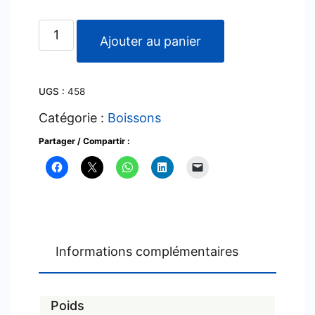
quantité
Ajouter au panier
de
Pony
UGS :
458
malta
x
Catégorie :
Boissons
330
Partager / Compartir :
ml
Informations complémentaires
Poids