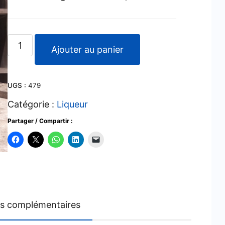
quantité
Ajouter au panier
de
Licor
UGS :
479
fino
Legui
Catégorie :
Liqueur
Partager / Compartir :
ns complémentaires