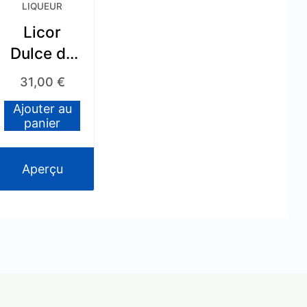
LIQUEUR
Licor
Dulce de
Leche
31,00
€
Cusenier
Ajouter au
x 700ml
panier
Aperçu