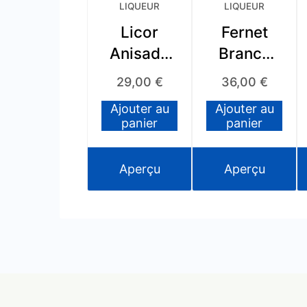
LIQUEUR
LIQUEUR
Licor
Fernet
Anisado
Branca
Blanco
Argentino
29,00
€
36,00
€
del Valle
Ajouter au
Ajouter au
panier
panier
Aperçu
Aperçu