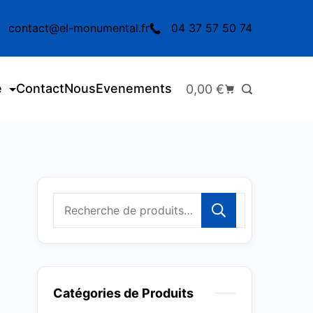
contact@el-monumental.fr
04 37 57 50 74
e
Contact
Nous
Evenements
0,00
€
Recherc
Catégories de Produits