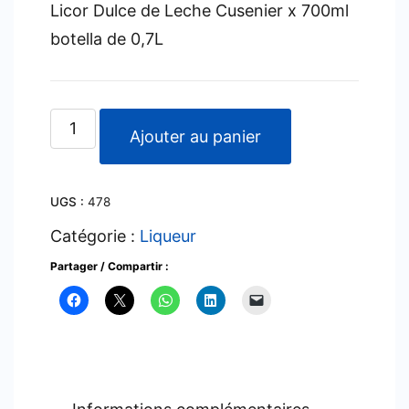
Licor Dulce de Leche Cusenier x 700ml
botella de 0,7L
quantité
Ajouter au panier
de
Licor
UGS :
478
Dulce
de
Catégorie :
Liqueur
Leche
Partager / Compartir :
Cusenier
x
700ml