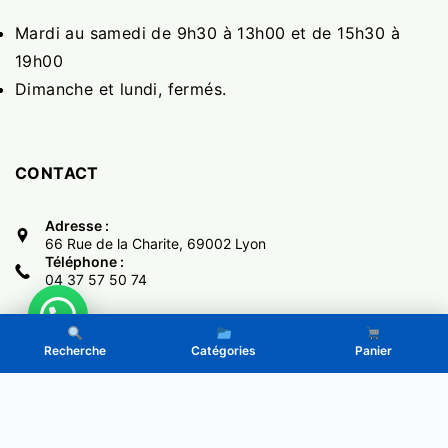
Mardi au samedi de 9h30 à 13h00 et de 15h30 à
19h00
Dimanche et lundi, fermés.
CONTACT
Adresse :
66 Rue de la Charite, 69002 Lyon
Téléphone :
04 37 57 50 74
Recherche
Catégories
Panier
Copyright © 2017 -
El Monumental
- Powered by LeGone.eu
Politique de Confidentialité
CGV