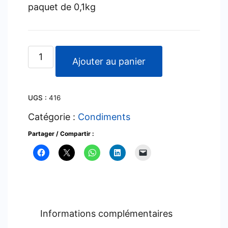
paquet de 0,1kg
quantité
Ajouter au panier
de
Esencia
UGS :
416
de
Vainilla
Catégorie :
Condiments
Alicante
Partager / Compartir :
Informations complémentaires