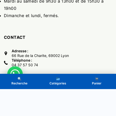
Mardi au samedi de 9h30 à 13h00 et de 15h30 à
19h00
Dimanche et lundi, fermés.
CONTACT
Adresse :
66 Rue de la Charite, 69002 Lyon
Téléphone :
04 37 57 50 74
Recherche
Catégories
Panier
Copyright © 2017 -
El Monumental
- Powered by LeGone.eu
Politique de Confidentialité
CGV