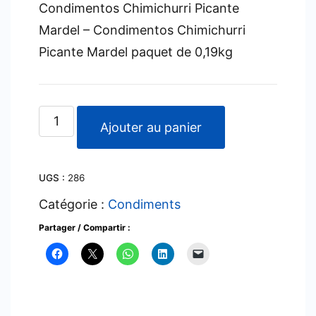
Condimentos Chimichurri Picante
Mardel – Condimentos Chimichurri
Picante Mardel paquet de 0,19kg
quantité
Ajouter au panier
de
Chimichurri
UGS :
286
Picante
doña
Catégorie :
Condiments
petrona
Partager / Compartir :