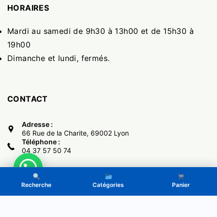
HORAIRES
Mardi au samedi de 9h30 à 13h00 et de 15h30 à
19h00
Dimanche et lundi, fermés.
CONTACT
Adresse :
66 Rue de la Charite, 69002 Lyon
Téléphone :
04 37 57 50 74
Recherche
Catégories
Panier
Copyright © 2017 -
El Monumental
- Powered by LeGone.eu
Politique de Confidentialité
CGV