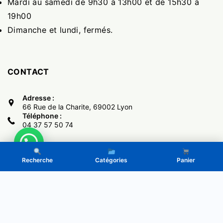
Mardi au samedi de 9h30 à 13h00 et de 15h30 à
19h00
Dimanche et lundi, fermés.
CONTACT
Adresse :
66 Rue de la Charite, 69002 Lyon
Téléphone :
04 37 57 50 74
Recherche
Catégories
Panier
Copyright © 2017 -
El Monumental
- Powered by LeGone.eu
Politique de Confidentialité
CGV