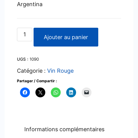
Argentina
quantité
Ajouter au panier
de
Trumpeter
UGS :
1090
-
Malbec
Catégorie :
Vin Rouge
-
Partager / Compartir :
2022
Informations complémentaires