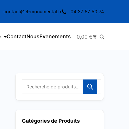
contact@el-monumental.fr
04 37 57 50 74
e
Contact
Nous
Evenements
0,00
€
Recherc
Catégories de Produits