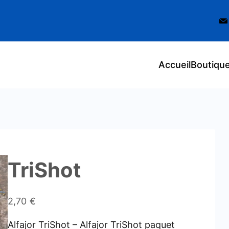
Accueil
Boutiqu
TriShot
2,70
€
Alfajor TriShot – Alfajor TriShot paquet