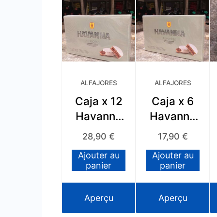
ALFAJORES
ALFAJORES
Caja x 12
Caja x 6
Havanna
Havanna
Blanco
Blanco
28,90
€
17,90
€
Ajouter au
Ajouter au
panier
panier
Aperçu
Aperçu