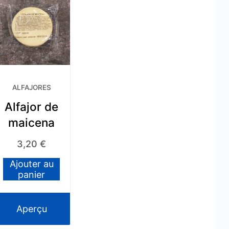
ALFAJORES
Alfajor de
maicena
3,20
€
Ajouter au
panier
Aperçu