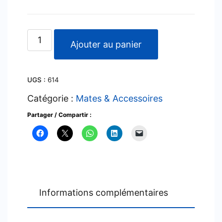
quantité
Ajouter au panier
de
Termo
UGS :
614
Lumilagro
-
Catégorie :
Mates & Accessoires
San
Partager / Compartir :
Lorenzo
Informations complémentaires