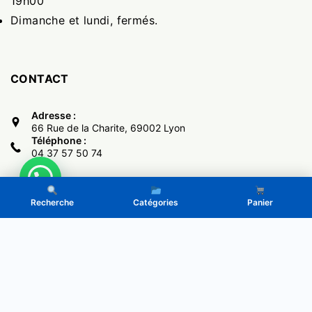
19h00
Dimanche et lundi, fermés.
CONTACT
Adresse :
66 Rue de la Charite, 69002 Lyon
Téléphone :
04 37 57 50 74
Recherche
Catégories
Panier
Copyright © 2017 -
El Monumental
- Powered by LeGone.eu
Politique de Confidentialité
CGV