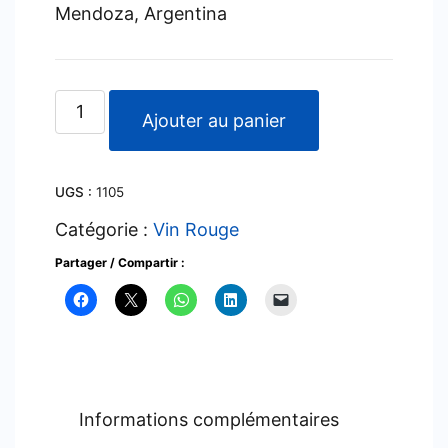
Mendoza, Argentina
quantité
Ajouter au panier
de
Potrero
UGS :
1105
-
Malbec
Catégorie :
Vin Rouge
-
Partager / Compartir :
2017
Informations complémentaires