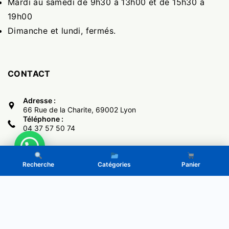
Mardi au samedi de 9h30 à 13h00 et de 15h30 à
19h00
Dimanche et lundi, fermés.
CONTACT
Adresse :
66 Rue de la Charite, 69002 Lyon
Téléphone :
04 37 57 50 74
Recherche
Catégories
Panier
Copyright © 2017 -
El Monumental
- Powered by LeGone.eu
Politique de Confidentialité
CGV