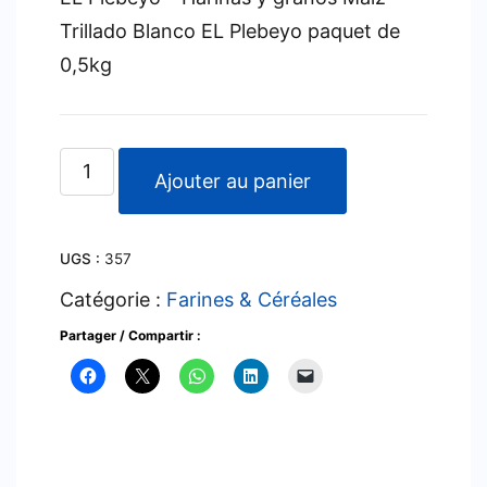
Trillado Blanco EL Plebeyo paquet de
0,5kg
quantité
Ajouter au panier
de
Maiz
UGS :
357
Trillado
Blanco
Catégorie :
Farines & Céréales
EL
Partager / Compartir :
Plebeyo