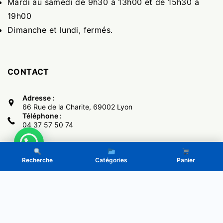
Mardi au samedi de 9h30 à 13h00 et de 15h30 à
19h00
Dimanche et lundi, fermés.
CONTACT
Adresse :
66 Rue de la Charite, 69002 Lyon
Téléphone :
04 37 57 50 74
Recherche
Catégories
Panier
Copyright © 2017 -
El Monumental
- Powered by LeGone.eu
Politique de Confidentialité
CGV