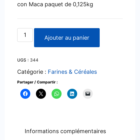
con Maca paquet de 0,125kg
quantité
Ajouter au panier
de
Maiz
UGS :
344
Atomico
con
Catégorie :
Farines & Céréales
Maca
Partager / Compartir :
Informations complémentaires