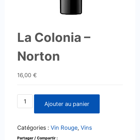
La Colonia –
Norton
16,00
€
quantité
Ajouter au panier
de
La
Catégories :
Vin Rouge
,
Vins
Colonia
-
Partager / Compartir :