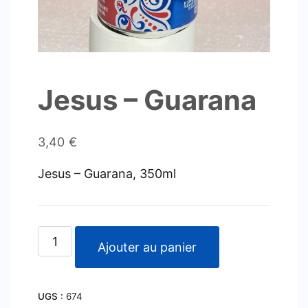
Jesus – Guarana
3,40
€
Jesus – Guarana, 350ml
quantité
Ajouter au panier
de
Jesus
UGS :
674
-