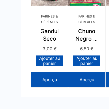
FARINES &
FARINES &
CÉRÉALES
CÉRÉALES
Gandul
Chuno
Seco
Negro El
Plebeyo
3,00
€
6,50
€
Ajouter au
Ajouter au
panier
panier
Aperçu
Aperçu