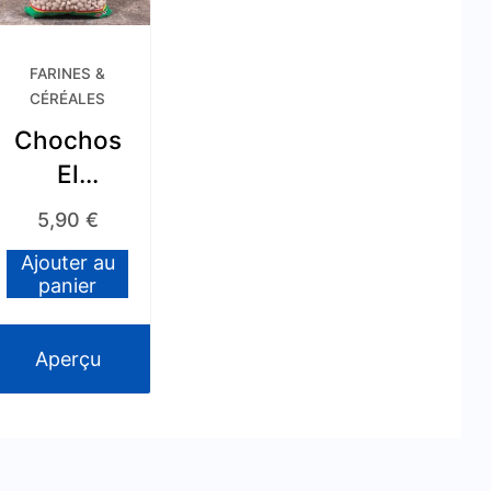
FARINES &
CÉRÉALES
Chochos
El
Plebeyo
5,90
€
Ajouter au
panier
Aperçu