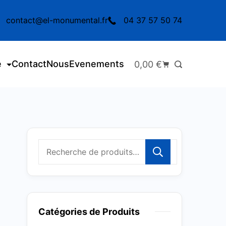
contact@el-monumental.fr
04 37 57 50 74
e
Contact
Nous
Evenements
0,00
€
Recherc
Catégories de Produits