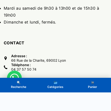
Mardi au samedi de 9h30 à 13h00 et de 15h30 à
19h00
Dimanche et lundi, fermés.
CONTACT
Adresse :
66 Rue de la Charite, 69002 Lyon
Téléphone :
04 37 57 50 74
Recherche
Catégories
Panier
Copyright © 2017 -
El Monumental
- Powered by LeGone.eu
Politique de Confidentialité
CGV