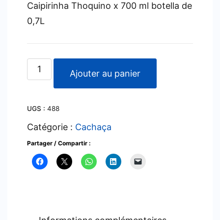
Caipirinha Thoquino x 700 ml botella de
0,7L
quantité
Ajouter au panier
de
Caipirinha
UGS :
488
Thoquino
x
Catégorie :
Cachaça
700
Partager / Compartir :
ml