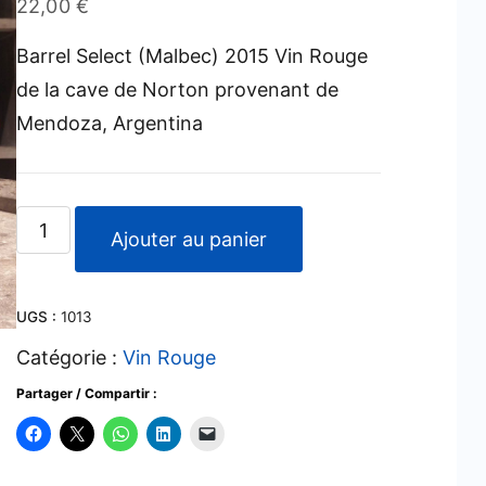
22,00
€
Barrel Select (Malbec) 2015 Vin Rouge
de la cave de Norton provenant de
Mendoza, Argentina
quantité
Ajouter au panier
de
Barrel
UGS :
1013
Select
-
Catégorie :
Vin Rouge
Malbec
Partager / Compartir :
-
2015