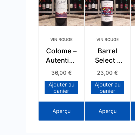
VIN ROUGE
VIN ROUGE
Colome –
Barrel
Autentico
Select –
– Malbec
Limited
36,00
€
23,00
€
– 2016
Edition –
Ajouter au
Ajouter au
Malbec –
panier
panier
2015
Aperçu
Aperçu