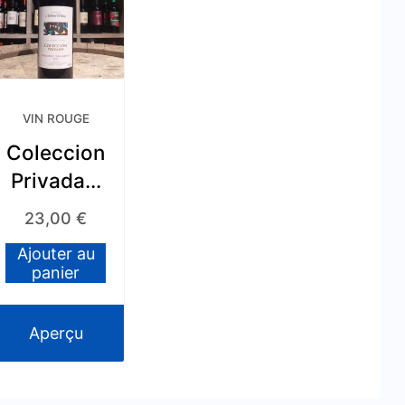
VIN ROUGE
Coleccion
Privada –
Cabernet
23,00
€
Sauvignon
Ajouter au
– 2010
panier
Aperçu