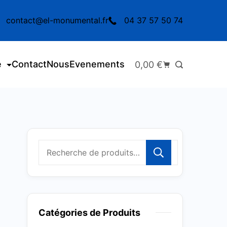
contact@el-monumental.fr
04 37 57 50 74
e
Contact
Nous
Evenements
0,00
€
Recherc
Catégories de Produits