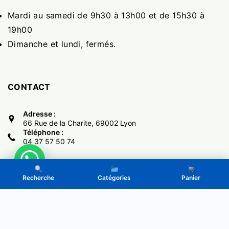
Mardi au samedi de 9h30 à 13h00 et de 15h30 à
19h00
Dimanche et lundi, fermés.
CONTACT
Adresse :
66 Rue de la Charite, 69002 Lyon
Téléphone :
04 37 57 50 74
Recherche
Catégories
Panier
Copyright © 2017 -
El Monumental
- Powered by LeGone.eu
Politique de Confidentialité
CGV