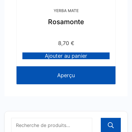
YERBA MATE
Rosamonte
8,70
€
Ajouter au panier
Aperçu
R