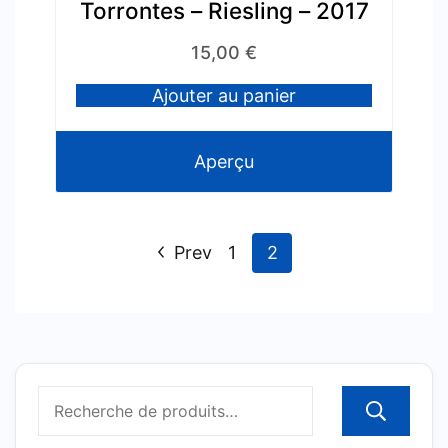
Torrontes – Riesling – 2017
15,00
€
Ajouter au panier
Aperçu
Prev
1
2
R