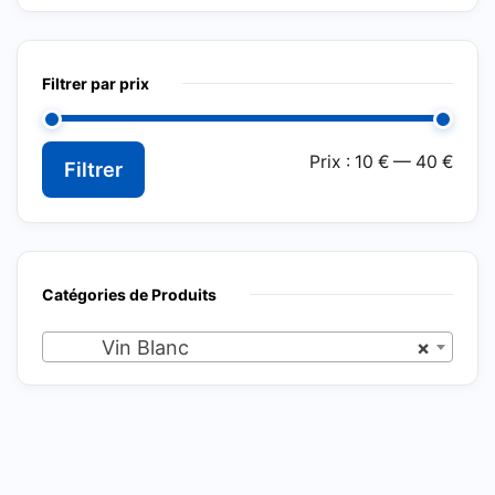
Filtrer par prix
Prix
Prix
Prix :
10 €
—
40 €
Filtrer
min
max
Catégories de Produits
Vin Blanc
×