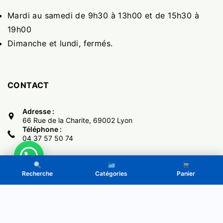
Mardi au samedi de 9h30 à 13h00 et de 15h30 à
19h00
Dimanche et lundi, fermés.
CONTACT
Adresse :
66 Rue de la Charite, 69002 Lyon
Téléphone :
04 37 57 50 74
Recherche
Catégories
Panier
Copyright © 2017 -
El Monumental
- Powered by LeGone.eu
Politique de Confidentialité
CGV