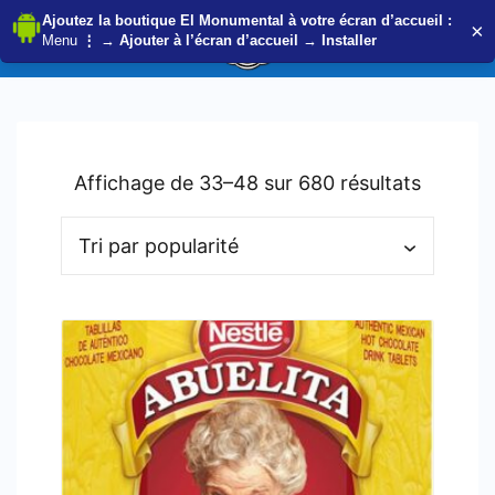
Ajoutez la boutique El Monumental à votre écran d’accueil :
×
Menu
⋮
→
Ajouter à l’écran d’accueil
→
Installer
Skip
to
content
Trié
Affichage de 33–48 sur 680 résultats
par
populari